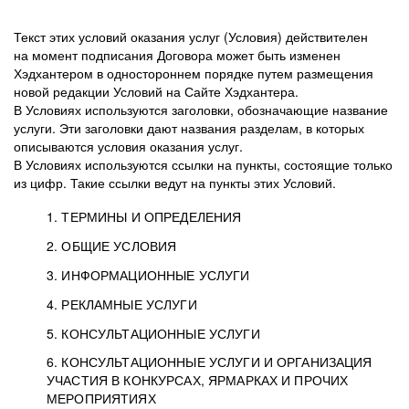
Текст этих условий оказания услуг (Условия) действителен
на момент подписания Договора может быть изменен
Хэдхантером в одностороннем порядке путем размещения
новой редакции Условий на Сайте Хэдхантера.
В Условиях используются заголовки, обозначающие название
услуги. Эти заголовки дают названия разделам, в которых
описываются условия оказания услуг.
В Условиях используются ссылки на пункты, состоящие только
из цифр. Такие ссылки ведут на пункты этих Условий.
1. ТЕРМИНЫ И ОПРЕДЕЛЕНИЯ
2. ОБЩИЕ УСЛОВИЯ
3. ИНФОРМАЦИОННЫЕ УСЛУГИ
1.1. Хэдхантер, или
Хэдхантер, ООО
4. РЕКЛАМНЫЕ УСЛУГИ
HeadHunter, или
«Хэдхантер», ИНН
2.1. Типы и статусы регистрации
5. КОНСУЛЬТАЦИОННЫЕ УСЛУГИ
Исполнитель
7718620740, адрес:
Типы регистрации
3.1. Предоставление доступа к базе данных
2.2. Активация услуг
6. КОНСУЛЬТАЦИОННЫЕ УСЛУГИ И ОРГАНИЗАЦИЯ
125047, г. Москва,
резюме с предложениями Соискателей
Описание и активация
УЧАСТИЯ В КОНКУРСАХ, ЯРМАРКАХ И ПРОЧИХ
2.1.1. Заказчику может быть присвоен один
4.0. Общие условия оказания рекламных услуг
внутригородская
о трудоустройстве с возможностью просмотра
МЕРОПРИЯТИЯХ
из Типов регистраций.
территория
4.0.1. Хэдхантер оказывает Заказчику услугу